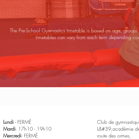
The Pre-School Gymnastics timetable is based on age, gro
timetables can vary from each term depending 
Lundi
- FERMÉ
Club de gymnastique
Mardi
- 17h10 - 19h10
L&#39;académie de
Mercredi
- FERMÉ
route des ormes,