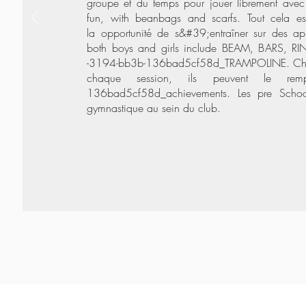
groupe et du temps pour jouer librement av
fun, with beanbags and scarfs. Tout cela est
la opportunité de s&#39;entraîner sur des
both boys and girls include BEAM, BARS, 
-3194-bb3b-136bad5cf58d_TRAMPOLINE. Chaque 
chaque session, ils peuvent le remp
136bad5cf58d_achievements. Les pre School
gymnastique au sein du club.