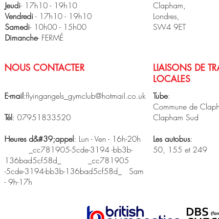
Jeudi
- 17h10 - 19h10
Clapham,
Vendredi
- 17h10 - 19h10
Londres,
​Samedi
- 10h00 - 15h00
SW4 9ET
Dimanche
- FERMÉ
NOUS CONTACTER
LIAISONS DE T
LOCALES
E-mail
:
flyingangels_gymclub@hotmail.co.uk
Tube
:
Commune de Clap
Tél
: 07951833520
Clapham Sud
Heures d&#39;appel
: Lun - Ven - 16h-20h
Les autobus
:
_cc781905-5cde-3194 -bb3b-
50, 155 et 249
136bad5cf58d_ _cc781905
-5cde-3194-bb3b-136bad5cf58d_ Sam
- 9h-17h