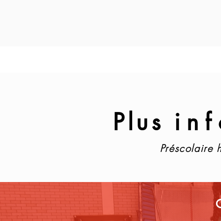
Plus
in
Préscolaire
h
C