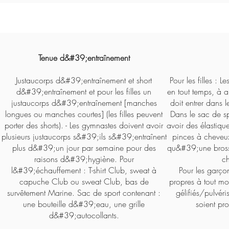
Tenue d&#39;entraînement
Justaucorps d&#39;entraînement et short
Pour les filles : 
d&#39;entraînement et pour les filles un
en tout temps, à
justaucorps d&#39;entraînement [manches
doit entrer dans 
longues ou manches courtes] (les filles peuvent
Dans le sac de sp
porter des shorts). - Les gymnastes doivent avoir
avoir des élastiqu
plusieurs justaucorps s&#39;ils s&#39;entraînent
pinces à cheveux
plus d&#39;un jour par semaine pour des
qu&#39;une brosse
raisons d&#39;hygiène. Pour
ch
l&#39;échauffement : T-shirt Club, sweat à
Pour les garçon
capuche Club ou sweat Club, bas de
propres à tout mo
survêtement Marine. Sac de sport contenant :
gélifiés/pulvéri
une bouteille d&#39;eau, une grille
soient pro
d&#39;autocollants.