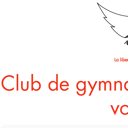
La lib
​Club de gymn
vo